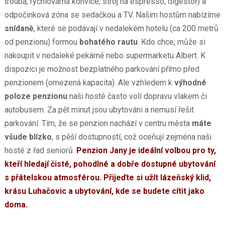
trouba, rychlovarná konvice, stroj na espresso, digestoř) a
odpočinková zóna se sedačkou a TV. Našim hostům nabízíme
snídaně
, které se podávají v nedalekém hotelu (ca 200 metrů
od penzionu) formou
bohatého rautu
. Kdo chce, může si
nakoupit v nedaleké pekárně nebo supermarketu Albert. K
dispozici je možnost bezplatného parkování přímo před
penzionem (omezená kapacita). Ale vzhledem k
výhodné
poloze penzionu
naši hosté často volí dopravu vlakem či
autobusem. Za pět minut jsou ubytováni a nemusí řešit
parkování. Tím, že se penzion nachází v centru města
máte
všude blízko
, s pěší dostupností, což oceňují zejména naši
hosté z řad seniorů.
Penzion Jany je ideální volbou pro ty,
kteří hledají čisté, pohodlné a dobře dostupné ubytování
s přátelskou atmosférou. Přijeďte si užít lázeňský klid,
krásu Luhačovic a ubytování, kde se budete cítit jako
doma.