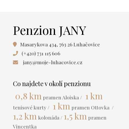
Penzion JANY
Masarykova 434, 763 26 Luhačovice
(+420) 731 115 606
jany@moje-luhacovice.cz
Co najdete v okolí penzionu
0,8 km
1 km
pramen Aloiska /
1 km
tenisové kurty /
pramen Ottovka /
1,2 km
1,5 km
kolonáda /
pramen
Vincentka