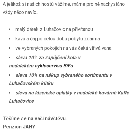
A jelikož si našich hostů vážíme, máme pro ně nachystáno
vždy něco navíc..
malý dárek z Luhačovic na přivítanou
káva a čaj po celou dobu pobytu zdarma
ve vybraných pokojích na vás čeká vířivá vana
sleva 10% za zapůjčení kola v
nedalekém
cykloservisu BiFu
sleva 10% na nákup vybraného sortimentu v
Luhačovském kútku
sleva na lázeňské oplatky v nedaleké kavárně KaRe
Luhačovice
Těšíme se na vaši návštěvu.
Penzion JANY