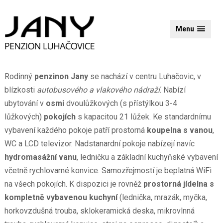
Menu
Rodinný
penzinon Jany
se nachází v centru Luhačovic, v
blízkosti
autobusového a vlakového nádraží
. Nabízí
ubytování v
osmi
dvoulůžkových (s přístýlkou 3-4
lůžkových)
pokojích
s kapacitou 21 lůžek. Ke standardnímu
vybavení každého pokoje patří prostorná
koupelna s vanou
,
WC a LCD televizor. Nadstanardní pokoje nabízejí navíc
hydromasážní vanu
, ledničku a základní kuchyňské vybavení
včetně rychlovarné konvice. Samozřejmostí je beplatná WiFi
na všech pokojích. K dispozici je rovněž
prostorná jídelna s
kompletně vybavenou kuchyní
(lednička, mrazák, myčka,
horkovzdušná trouba, sklokeramická deska, mikrovlnná