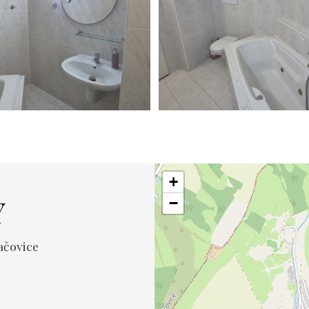
+
Y
−
ačovice