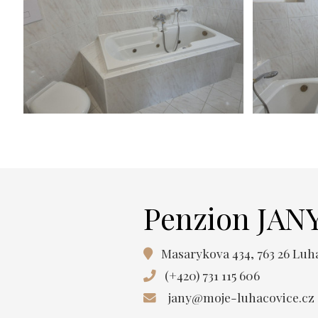
Penzion JAN
Masarykova 434, 763 26 Luh
(+420) 731 115 606
jany@moje-luhacovice.cz