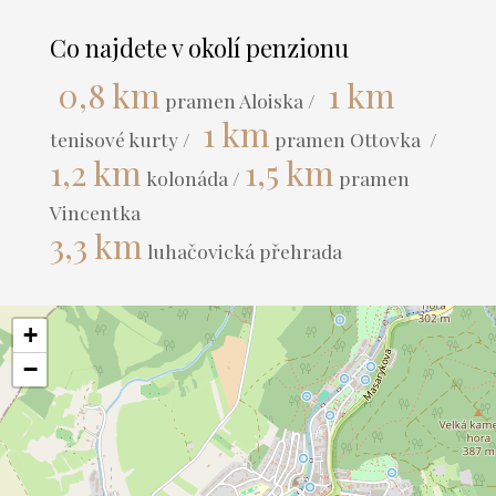
Co najdete v okolí penzionu
0,8 km
1 km
pramen Aloiska /
1 km
tenisové kurty /
pramen Ottovka /
1,2 km
1,5 km
kolonáda /
pramen
Vincentka
3,3 km
luhačovická přehrada
+
−